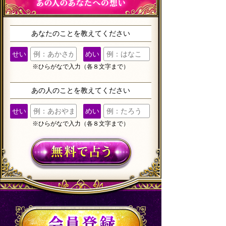
あなたのことを教えてください
せい
めい
※ひらがなで入力（各８文字まで）
あの人のことを教えてください
せい
めい
※ひらがなで入力（各８文字まで）
会員登録